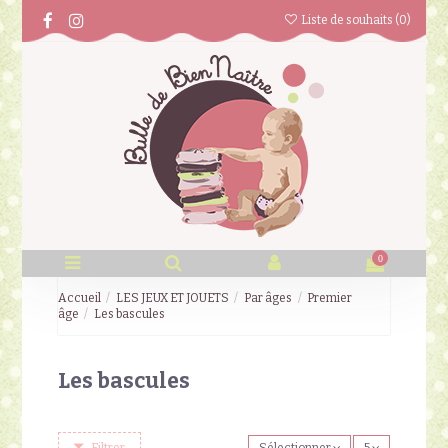
Liste de souhaits (
0
)
0
Accueil
LES JEUX ET JOUETS
Par âges
Premier
âge
Les bascules
Les bascules
Filtrer
Sélectionner
5