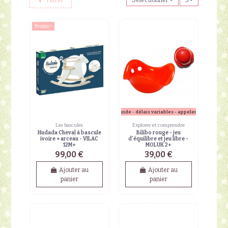
Promo !
sur commande - délais variables - appeler en boutique
Les bascules
Explorer et comprendre
Hudada Cheval à bascule
Bilibo rouge - jeu
ivoire + arceau - VILAC
d'équilibre et jeu libre -
12M+
MOLUK 2+
99,00 €
39,00 €
Ajouter au
Ajouter au
panier
panier