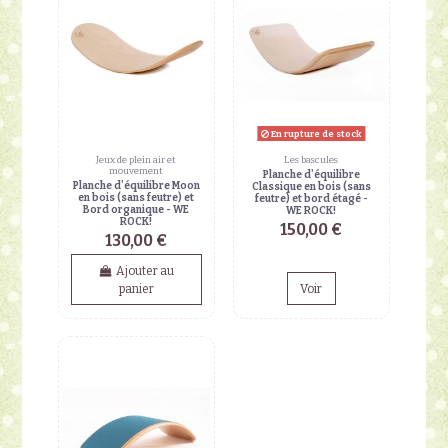
En rupture de stock
Jeux de plein air et
Les bascules
mouvement
Planche d'équilibre
Planche d'équilibre Moon
Classique en bois (sans
en bois (sans feutre) et
feutre) et bord étagé -
Bord organique - WE
WE ROCK!
ROCK!
150,00 €
130,00 €
Ajouter au
panier
Voir