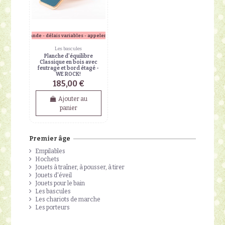
sur commande - délais variables - appeler en boutique
Les bascules
Planche d'équilibre
Classique en bois avec
feutrage et bord étagé -
WE ROCK!
185,00 €
Ajouter au
panier
Premier âge
Empilables
Hochets
Jouets à traîner, à pousser, à tirer
Jouets d'éveil
Jouets pour le bain
Les bascules
Les chariots de marche
Les porteurs