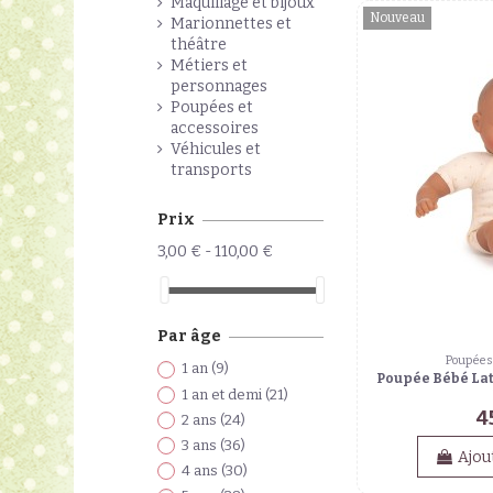
Maquillage et bijoux
Nouveau
Marionnettes et
théâtre
Métiers et
personnages
Poupées et
accessoires
Véhicules et
transports
Prix
3,00 € - 110,00 €
Par âge
Poupées 
1 an
(9)
Poupée Bébé La
1 an et demi
(21)
4
2 ans
(24)
3 ans
(36)
Ajou
4 ans
(30)