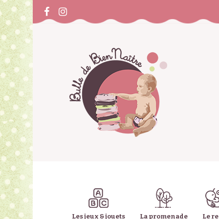
Les jeux & jouets
La promenade
Le r