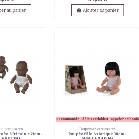
ter au panier
Ajouter au panier
sur commande - délais variables - appeler en bout
et accessoires
Poupées et accessoires
uée Africain.e 21cm -
Poupée fille Asiatique 38cm -
LAND 10M+
MINILAND 18M+