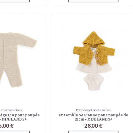
et accessoires
Poupées et accessoires
eige Lin pour poupée
Ensemble Sea jaune pour poupée de
- MINILAND 3+
21cm - MINILAND 3+
5,00 €
28,00 €