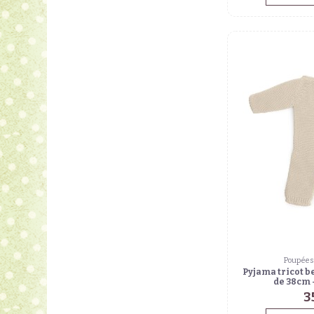
Poupées 
Pyjama tricot b
de 38cm 
3