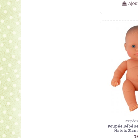
Ajou
Poupées 
Poupée Bébé s
Habits 21cm
3