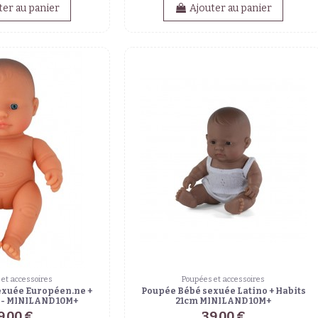
ter au panier
Ajouter au panier
et accessoires
Poupées et accessoires
exuée Européen.ne +
Poupée Bébé sexuée Latino + Habits
 - MINILAND 10M+
21cm MINILAND 10M+
9,00 €
39,00 €