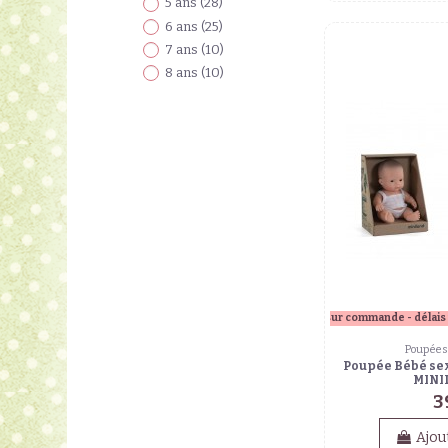
5 ans
(28)
6 ans
(25)
7 ans
(10)
8 ans
(10)
sur commande - délais 
Poupées 
Poupée Bébé sex
MINI
3
Ajou