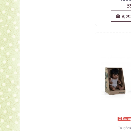
3
Ajou
En ru
Poupées 