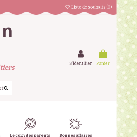
Liste de souhaits (
0
)
en
S'identifier
Panier
tiers
s
Le coin des parents
Bonnes affaires