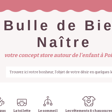
Bulle de Bi
Naître
votre concept store autour de l'enfant à Poi
epas
La toilette
Le sommeil
Les vêtements & chaussure