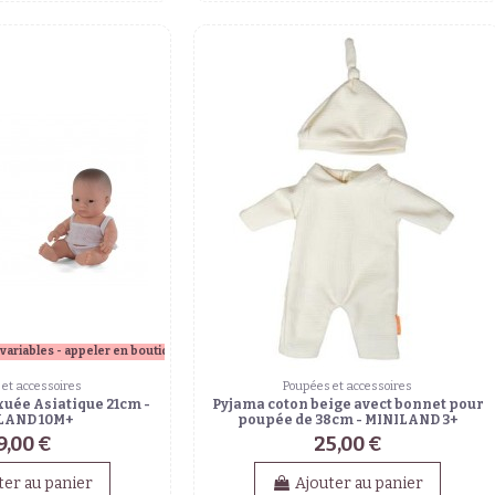
variables - appeler en boutique
et accessoires
Poupées et accessoires
uée Asiatique 21cm -
Pyjama coton beige avect bonnet pour
LAND 10M+
poupée de 38cm - MINILAND 3+
9,00 €
25,00 €
ter au panier
Ajouter au panier