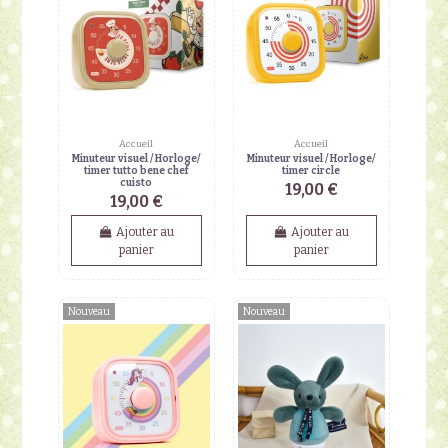
Accueil
Accueil
Minuteur visuel / Horloge/
Minuteur visuel / Horloge/
timer tutto bene chef
timer circle
cuisto
19,00 €
19,00 €
Ajouter au
Ajouter au
panier
panier
Nouveau
Nouveau