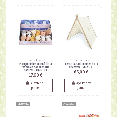
Jouets d'éveil
Tentes et tipis
Mon premier animal de la
Tente canadienne en bois
ferme en caoutchouc
et coton - VILAC 3+
naturel - TIKIRI 0+
65,00 €
17,00 €
Ajouter au
Ajouter au
panier
panier
Nouveau
Nouveau