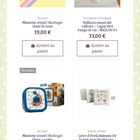
Accueil
Les boîtes à musique
Minuteur visuel / Horloge/
Veilleuse musicale
timer licorne
culbuto – Lapin Vert
Sauge 16 cm - MAÏLOU 0+
19,00 €
33,00 €
Ajouter au
Ajouter au
panier
panier
Nouveau
Accueil
Jouets d'éveil
Minuteur visuel / Horloge/
Livre d’éveil Animaux de
timer cookie
la mer avec bruitages -