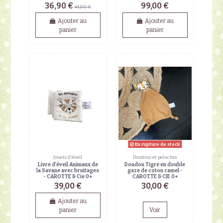
36,90 €
99,00 €
41,00 €
Ajouter au
Ajouter au
panier
panier
En rupture de stock
Jouets d'éveil
Doudous et peluches
Livre d’éveil Animaux de
Doudou Tigre en double
la Savane avec bruitages
gaze de coton camel -
- CAROTTE & Cie 0+
CAROTTE & CIE 0+
39,00 €
30,00 €
Ajouter au
panier
Voir