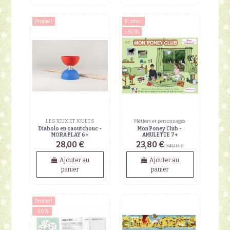
Promo !
Promo !
-30%
LES JEUX ET JOUETS
Métiers et personnages
Diabolo en caoutchouc -
Mon Poney Club -
MORA PLAY 6+
AMULETTE 7+
28,00 €
23,80 €
34,00 €
Ajouter au
Ajouter au
panier
panier
Promo !
-20%