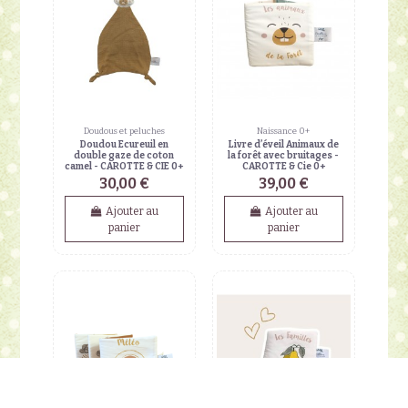
Doudous et peluches
Naissance 0+
Doudou Ecureuil en
Livre d’éveil Animaux de
double gaze de coton
la forêt avec bruitages -
camel - CAROTTE & CIE 0+
CAROTTE & Cie 0+
30,00 €
39,00 €
Ajouter au
Ajouter au
panier
panier