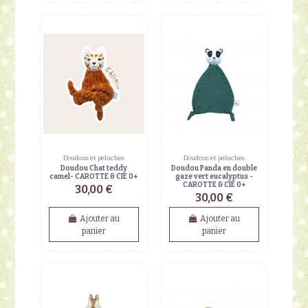
Doudous et peluches
Doudous et peluches
Doudou Chat teddy
Doudou Panda en double
camel- CAROTTE & CIE 0+
gaze vert eucalyptus -
CAROTTE & CIE 0+
30,00 €
30,00 €
Ajouter au
Ajouter au
panier
panier