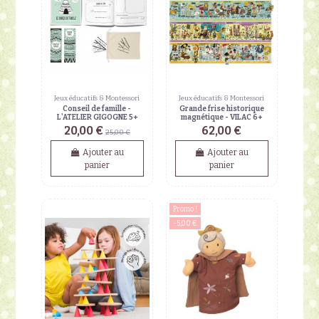
Jeux éducatifs & Montessori
Jeux éducatifs & Montessori
Conseil de famille -
Grande frise historique
L'ATELIER GIGOGNE 5+
magnétique - VILAC 6+
20,00 €
62,00 €
25,00 €
Ajouter au
Ajouter au
panier
panier
Promo !
-5,00 €