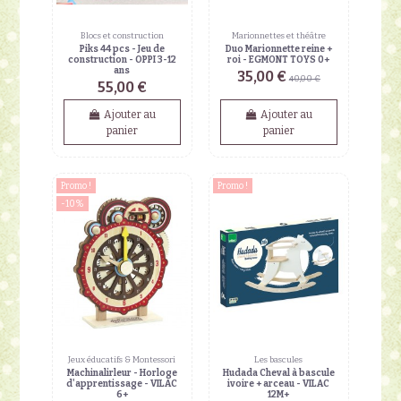
Blocs et construction
Marionnettes et théâtre
Piks 44 pcs - Jeu de
Duo Marionnette reine +
construction - OPPI 3-12
roi - EGMONT TOYS 0+
ans
35,00 €
40,00 €
55,00 €
Ajouter au
Ajouter au
panier
panier
Promo !
Promo !
-10%
Jeux éducatifs & Montessori
Les bascules
Machinalirleur - Horloge
Hudada Cheval à bascule
d'apprentissage - VILAC
ivoire + arceau - VILAC
6+
12M+