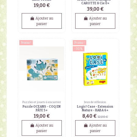
CAROTTE & Cie 0+
19,00 €
39,00 €
Ajouter au
Ajouter au
panier
panier
Promo !
Promo !
-30%
Puzzles et jouets à encastrer
Jeux de réflexion
Puzzle OCEANS - COQ EN
Logic! Case - Extension
PÂTE 5+
Nature - HABA 6+
19,00 €
8,40 €
12,00 €
Ajouter au
Ajouter au
panier
panier