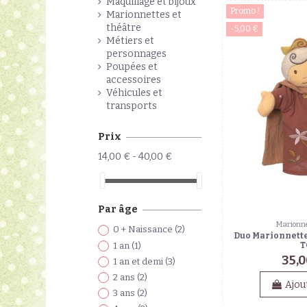
Maquillage et bijoux
Promo !
Marionnettes et
théâtre
-5,00 €
Métiers et
personnages
Poupées et
accessoires
Véhicules et
transports
Prix
14,00 € - 40,00 €
Par âge
Marionne
0 + Naissance
(2)
Duo Marionnette
1 an
(1)
T
35,0
1 an et demi
(3)
2 ans
(2)
Ajou
3 ans
(2)