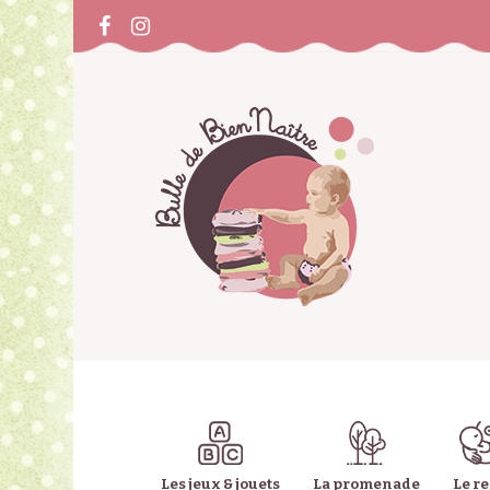
Les jeux & jouets
La promenade
Le r