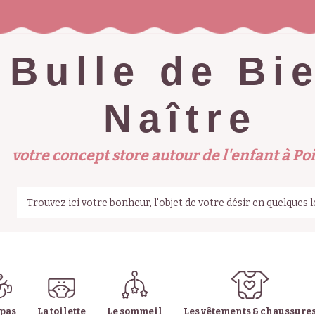
Bulle de Bi
Naître
votre concept store autour de l'enfant à Poi
epas
La toilette
Le sommeil
Les vêtements & chaussure