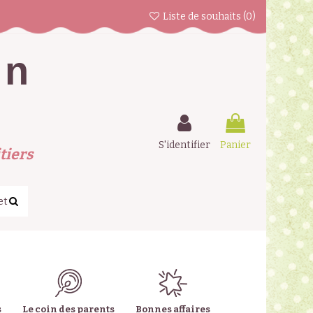
Liste de souhaits (
0
)
en
S'identifier
Panier
tiers
s
Le coin des parents
Bonnes affaires