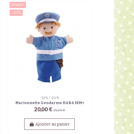
Promo !
-20%
-10% / -20%
Marionnette Gendarme HABA 18M+
20,00 €
25,00 €
Ajouter au panier