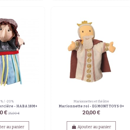
0% / -20%
Marionnettes et théâtre
orcière - HABA 18M+
Marionnette roi - EGMONT TOYS 0+
00 €
20,00 €
25,00 €
ter au panier
Ajouter au panier