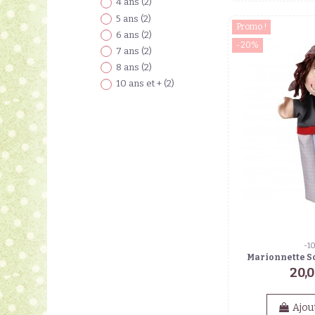
4 ans
(2)
5 ans
(2)
Promo !
6 ans
(2)
-20%
7 ans
(2)
8 ans
(2)
10 ans et +
(2)
-1
Marionnette S
20,
Ajou