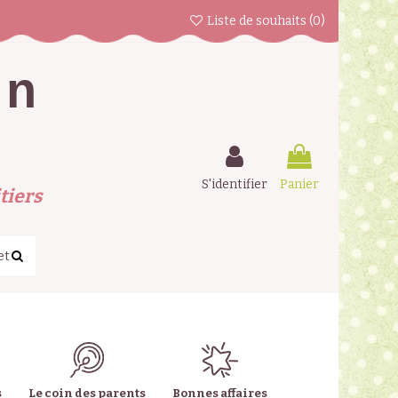
Liste de souhaits (
0
)
en
S'identifier
Panier
tiers
s
Le coin des parents
Bonnes affaires