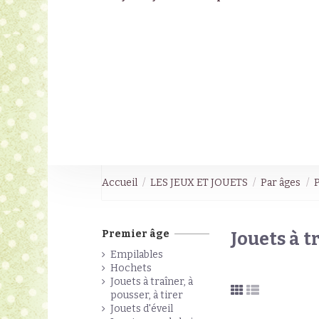
Accueil
LES JEUX ET JOUETS
Par âges
Premier âge
Jouets à tr
Empilables
Hochets
Jouets à traîner, à
pousser, à tirer
Jouets d'éveil