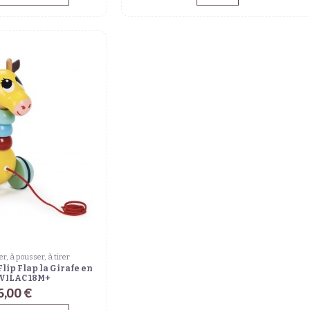
er, à pousser, à tirer
Flip Flap la Girafe en
 VILAC 18M+
6,00 €