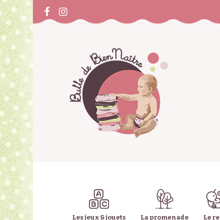
Les jeux & jouets
La promenade
Le r