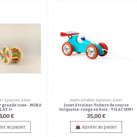
er, à pousser, à tirer
Jouets à traîner, à pousser, à tirer
r grande roue - MORA
Jouet à trainer Voiture de course
LAY 1+
turquoise-rouge en bois - VILAC 18M+
8,00 €
35,00 €
ter au panier
Ajouter au panier