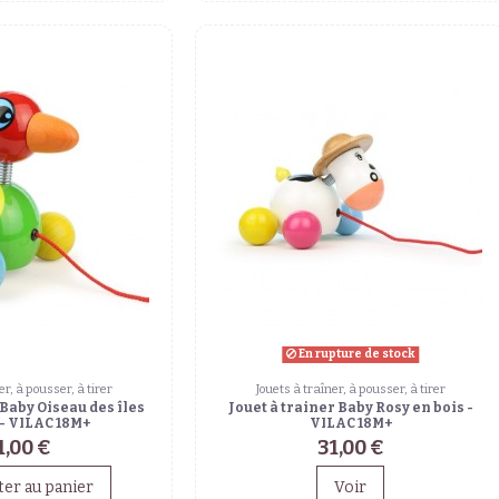
En rupture de stock
er, à pousser, à tirer
Jouets à traîner, à pousser, à tirer
 Baby Oiseau des îles
Jouet à trainer Baby Rosy en bois -
 - VILAC 18M+
VILAC 18M+
1,00 €
31,00 €
ter au panier
Voir