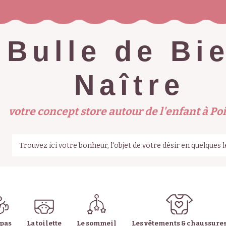
Bulle de Bi
Naître
votre concept store autour de l'enfant à Poi
epas
La toilette
Le sommeil
Les vêtements & chaussure