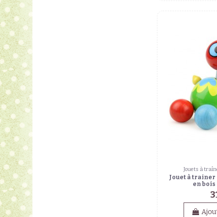
Jouets à traîn
Jouet à trainer
en bois
3
Ajou