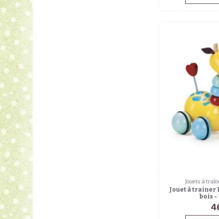
Jouets à traîn
Jouet à trainer 
bois -
4