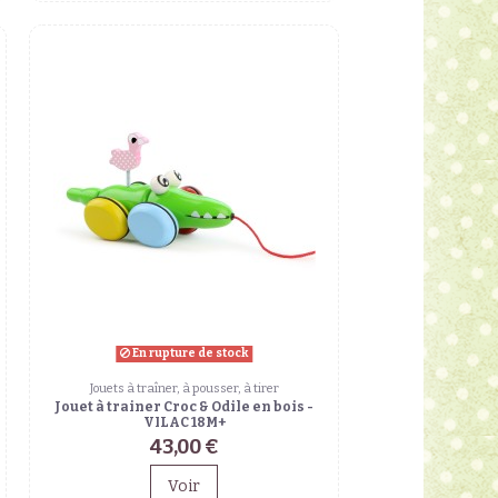
En rupture de stock
Jouets à traîner, à pousser, à tirer
Jouet à trainer Croc & Odile en bois -
VILAC 18M+
43,00 €
Voir