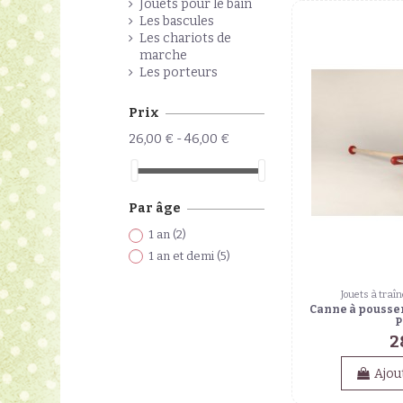
Jouets pour le bain
Les bascules
Les chariots de
marche
Les porteurs
Prix
26,00 € - 46,00 €
Par âge
1 an
(2)
1 an et demi
(5)
Jouets à traîn
Canne à pousse
P
2
Ajou