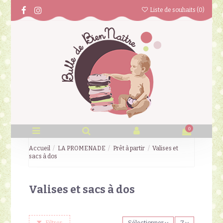
Liste de souhaits (
0
)
0
Accueil
LA PROMENADE
Prêt à partir
Valises et
sacs à dos
Valises et sacs à dos
Filtrer
Sélectionner
7