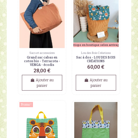
Dispo en boutique selon arrivage!
Sacs et accessoires
Lou des Bois Créations
Grand sac cabas en
Sac à dos - LOU DES BOIS
coton bio - Terracota -
CRÉATIONS
VENGA - écodis
60,00 €
28,00 €
Ajouter au
Ajouter au
panier
panier
Promo !