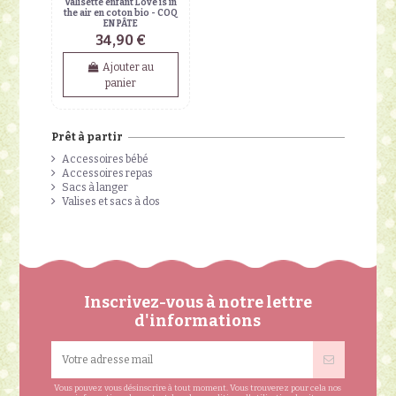
Valisette enfant Love is in
the air en coton bio - COQ
EN PÂTE
34,90 €
Ajouter au
panier
Prêt à partir
Accessoires bébé
Accessoires repas
Sacs à langer
Valises et sacs à dos
Inscrivez-vous à notre lettre
d'informations
Vous pouvez vous désinscrire à tout moment. Vous trouverez pour cela nos