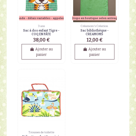
sur commande - délais variables - appeler en boutique
Dispo en boutique selon arrivage!
3 ans
Créamom's Création
Sac à dos enfant Tigre -
Sac bibliothèque -
COQ EN PÂTE
CREAMOMS
38,00 €
12,00 €
Ajouter au
Ajouter au
panier
panier
Trousses de toilette