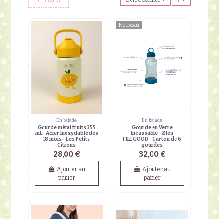
Nouveau
En balade
En balade
Gourde métal fruits 355
Gourde en Verre
mL- Acier Inoxydable dès
Incassable - Bleu
18 mois - Les Petits
FILLGOOD - Carton de 6
Citrons
gourdes
28,00 €
32,00 €
Ajouter au
Ajouter au
panier
panier