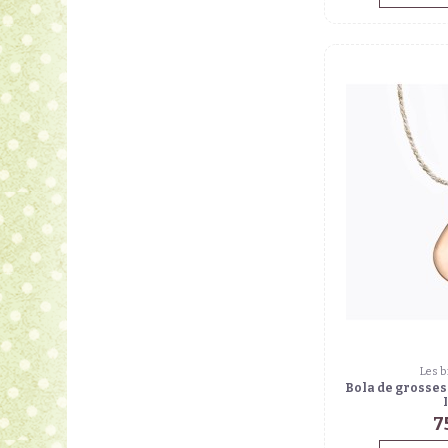
Les b
Bola de grosses
7