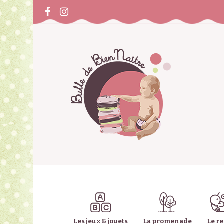
Les jeux & jouets
La promenade
Le r