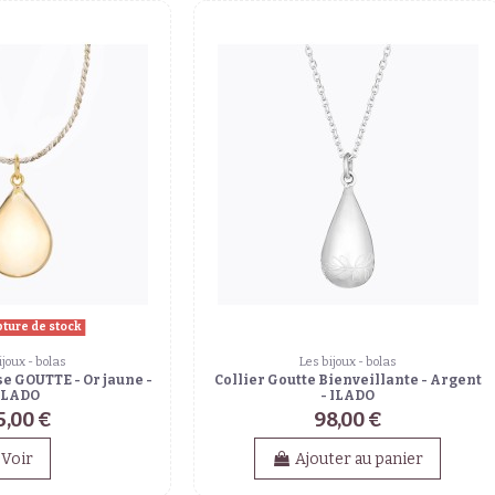
pture de stock
ijoux - bolas
Les bijoux - bolas
e GOUTTE - Or jaune -
Collier Goutte Bienveillante - Argent
ILADO
- ILADO
5,00 €
98,00 €
Voir
Ajouter au panier