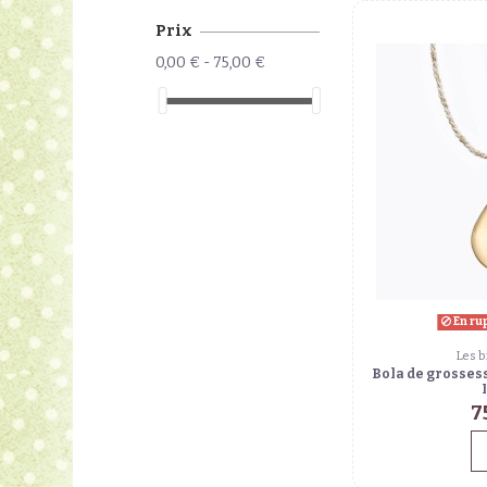
Prix
0,00 € - 75,00 €
En ru
Les b
Bola de grossess
7