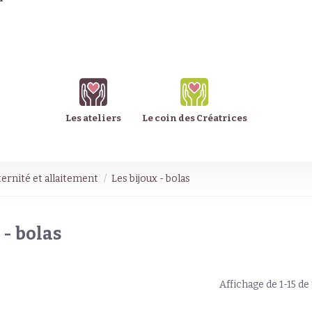
Les ateliers
Le coin des Créatrices
rnité et allaitement
Les bijoux - bolas
 - bolas
Affichage de 1-15 de 