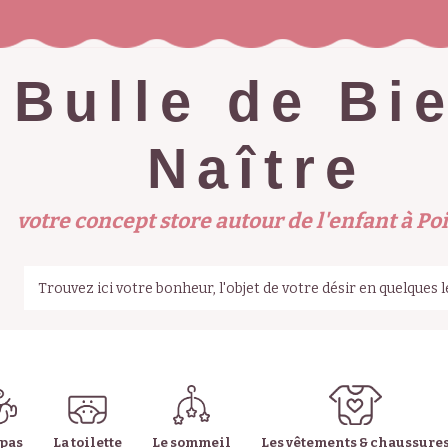
Bulle de Bi
Naître
votre concept store autour de l'enfant à Poi
epas
La toilette
Le sommeil
Les vêtements & chaussure