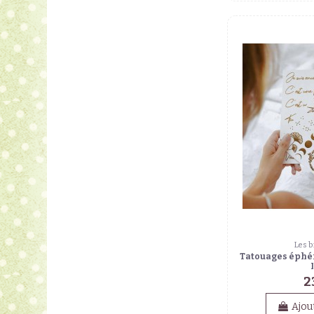
Les b
Tatouages éphé
2
Ajou