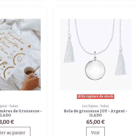
En rupture de stock
ijoux - bolas
Les bijoux - bolas
mères de Grossesse -
Bola de grossesse JOY - Argent -
ILADO
ILADO
3,00 €
65,00 €
ter au panier
Voir