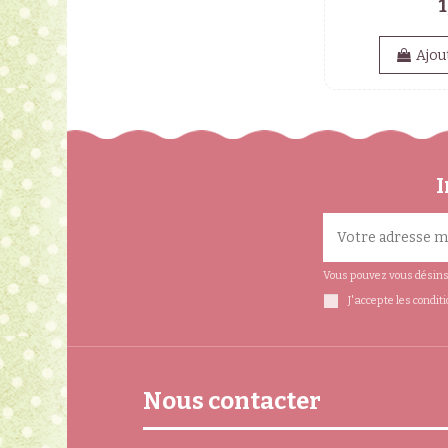
1
Ajou
I
Vous pouvez vous désinsc
J'accepte les condit
Nous contacter