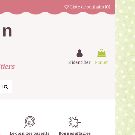
Liste de souhaits (
0
)
en
S'identifier
Panier
tiers
s
Le coin des parents
Bonnes affaires