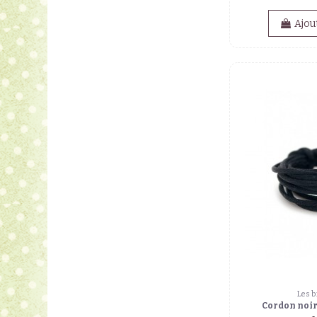
Ajou
Les b
Cordon noir