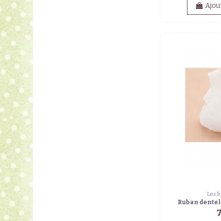
Ajou
Les b
Ruban dentel
7