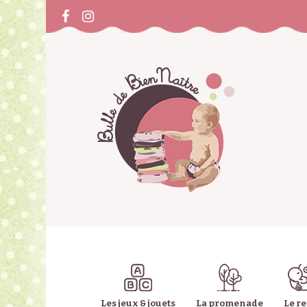
Les jeux & jouets
La promenade
Le r