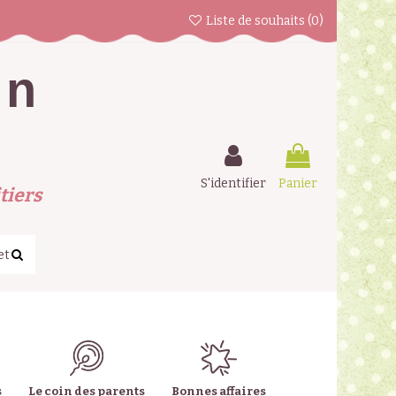
Liste de souhaits (
0
)
en
S'identifier
Panier
tiers
s
Le coin des parents
Bonnes affaires