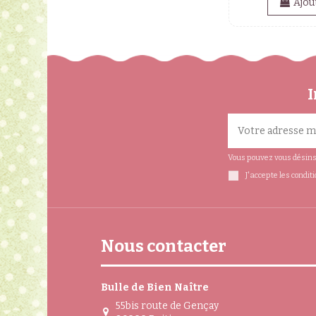
Ajou
I
Vous pouvez vous désinsc
J'accepte les condit
Nous contacter
Bulle de Bien Naître
55bis route de Gençay