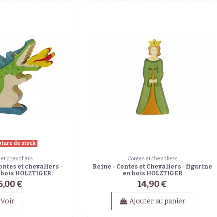
pture de stock
 et chevaliers
Contes et chevaliers
ontes et chevaliers -
Reine - Contes et Chevaliers - figurine
n bois HOLZTIGER
en bois HOLZTIGER
6,00 €
14,90 €
Voir
Ajouter au panier