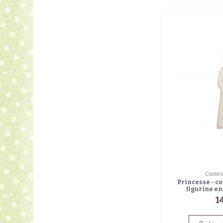
Contes
Princesse - co
figurine e
1