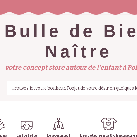
Bulle de Bi
Naître
votre concept store autour de l'enfant à Poi
epas
La toilette
Le sommeil
Les vêtements & chaussure