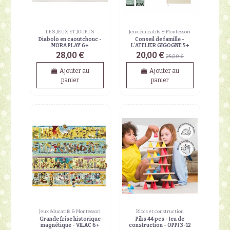
LES JEUX ET JOUETS
Jeux éducatifs & Montessori
Diabolo en caoutchouc -
Conseil de famille -
MORA PLAY 6+
L'ATELIER GIGOGNE 5+
28,00 €
20,00 €
25,00 €
Ajouter au
Ajouter au
panier
panier
Jeux éducatifs & Montessori
Blocs et construction
Grande frise historique
Piks 44 pcs - Jeu de
magnétique - VILAC 6+
construction - OPPI 3-12