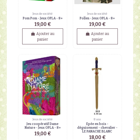
Jeux de société
Jeux de société
Pom Pom - Jeux OPLA - 8+
Pollen - Jeux OPLA - 8+
19,00 €
19,00 €
Ajouter au
Ajouter au
panier
panier
Jeux de société
8 ans
Jeu coopératif Dame
Epée en bois -
Nature - Jeux OPLA - 8+
déguisement - chevalier -
LE PANACHE BLANC
19,00 €
18,00 €