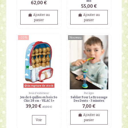
ans
62,00 €
55,00 €
Ajouter au
Ajouter au
panier
panier
-20%
Nouveau
En rupture de stock
Jeux d'extérieur
Par âges
Jeu de 6 quilles en bois So
Sablier Pour Le Brossage
Chic 28 cm - VILAC 5+
Des Dents - 3 minutes
39,20 €
7,00 €
49,00 €
Ajouter au
Voir
panier