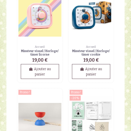
Accueil
Accueil
Minuteur visuel / Horloge/
Minuteur visuel / Horloge/
timer licorne
timer cookie
19,00 €
19,00 €
Ajouter au
Ajouter au
panier
panier
Promo !
Promo !
-20%