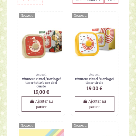
Nouveau
Nouveau
Accueil
Accueil
Minuteur visuel / Horloge/
Minuteur visuel / Horloge/
timer tutto bene chef
timer circle
cuisto
19,00 €
19,00 €
Ajouter au
Ajouter au
panier
panier
Nouveau
Nouveau