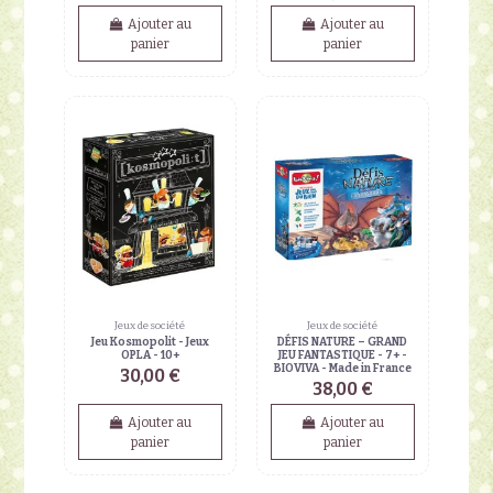
Ajouter au
Ajouter au
panier
panier
Jeux de société
Jeux de société
Jeu Kosmopolit - Jeux
DÉFIS NATURE – GRAND
OPLA - 10+
JEU FANTASTIQUE - 7+ -
BIOVIVA - Made in France
30,00 €
38,00 €
Ajouter au
Ajouter au
panier
panier