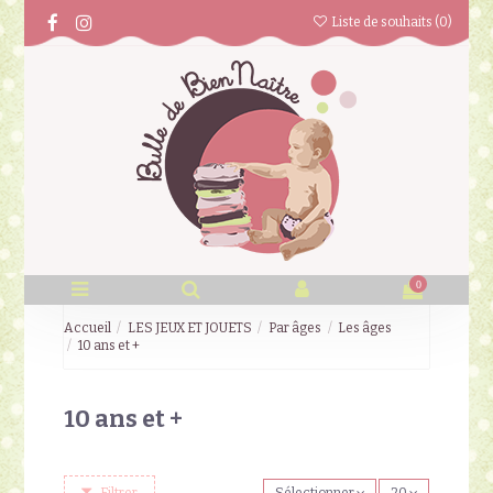
Liste de souhaits (
0
)
0
Accueil
LES JEUX ET JOUETS
Par âges
Les âges
10 ans et +
10 ans et +
Filtrer
Sélectionner
20