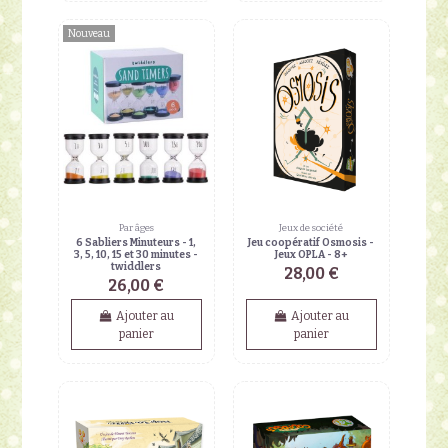
Nouveau
Par âges
Jeux de société
6 Sabliers Minuteurs - 1,
Jeu coopératif Osmosis -
3, 5, 10, 15 et 30 minutes -
Jeux OPLA - 8+
twiddlers
28,00 €
26,00 €
Ajouter au
Ajouter au
panier
panier