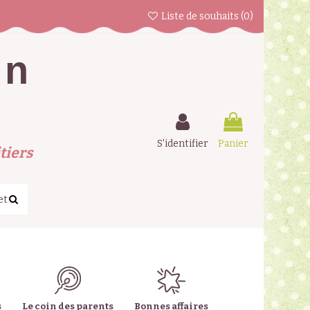
Liste de souhaits (
0
)
en
S'identifier
Panier
tiers
s
Le coin des parents
Bonnes affaires