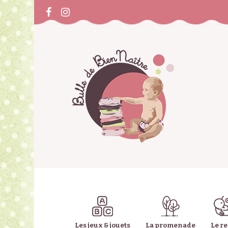
Les jeux & jouets
La promenade
Le r