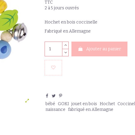
TTC
2 à 5 jours ouvrés
Hochet en bois coccinelle
Fabriqué en Allemagne
Ajouter au panier
bébé
GOKI
jouet en bois
Hochet
Coccinel
naissance
fabriqué en Allemagne