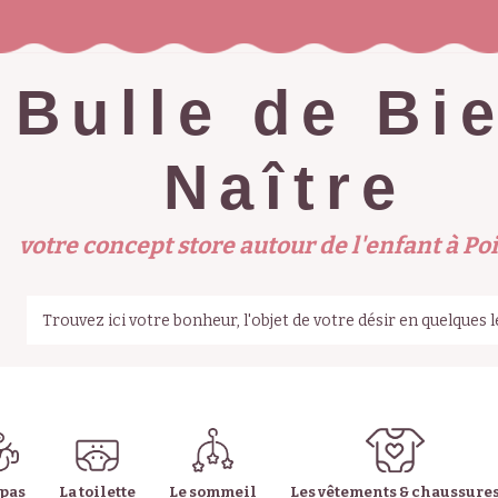
Bulle de Bi
Naître
votre concept store autour de l'enfant à Poi
epas
La toilette
Le sommeil
Les vêtements & chaussure