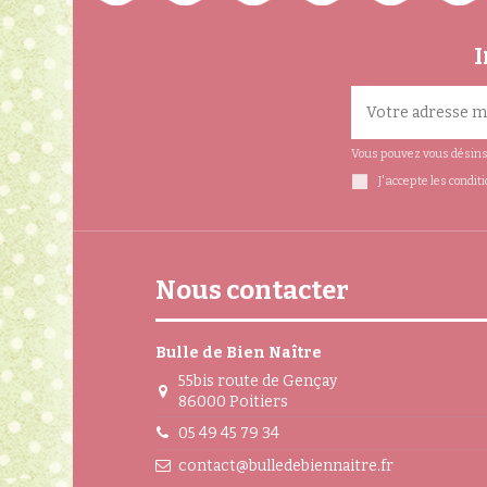
I
Vous pouvez vous désinsc
J'accepte les condit
Nous contacter
Bulle de Bien Naître
55bis route de Gençay
86000 Poitiers
05 49 45 79 34
contact@bulledebiennaitre.fr