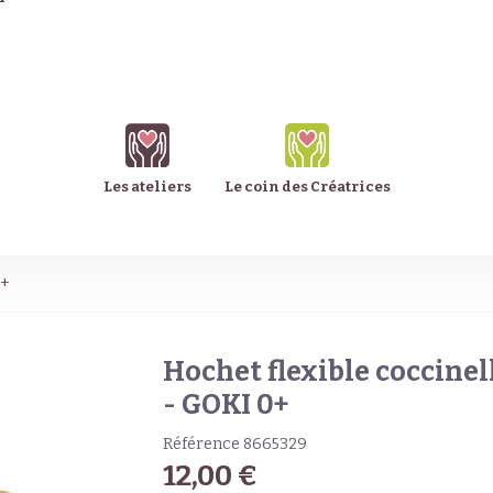
Les ateliers
Le coin des Créatrices
0+
Hochet flexible coccinel
- GOKI 0+
Référence
8665329
12,00 €