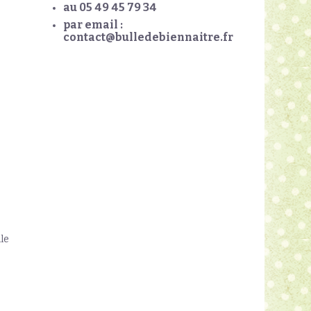
au 05 49 45 79 34
par email :
contact@bulledebiennaitre.fr
le