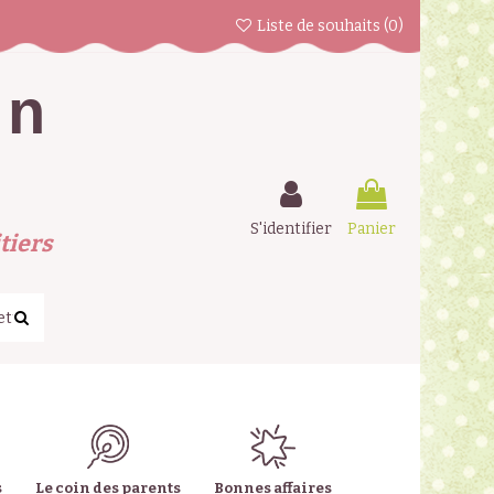
Liste de souhaits (
0
)
en
S'identifier
Panier
tiers
s
Le coin des parents
Bonnes affaires