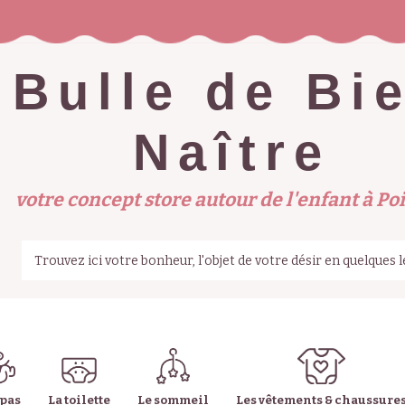
Bulle de Bi
Naître
votre concept store autour de l'enfant à Poi
epas
La toilette
Le sommeil
Les vêtements & chaussure