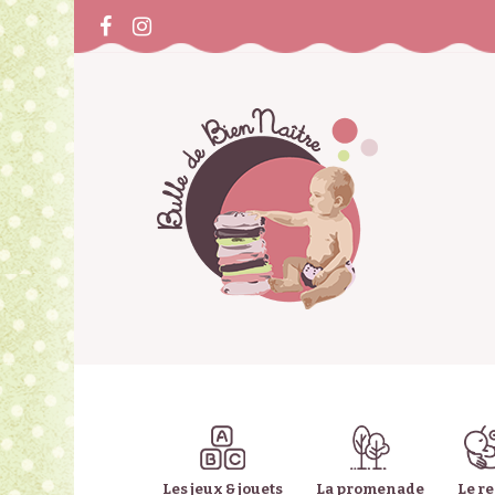
Les jeux & jouets
La promenade
Le r