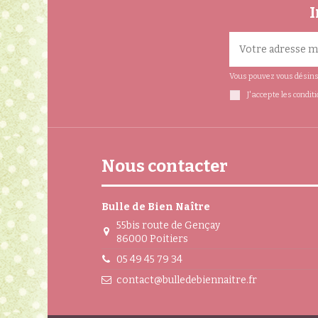
I
Vous pouvez vous désinsc
J'accepte les condit
Nous contacter
Bulle de Bien Naître
55bis route de Gençay
86000 Poitiers
05 49 45 79 34
contact@bulledebiennaitre.fr