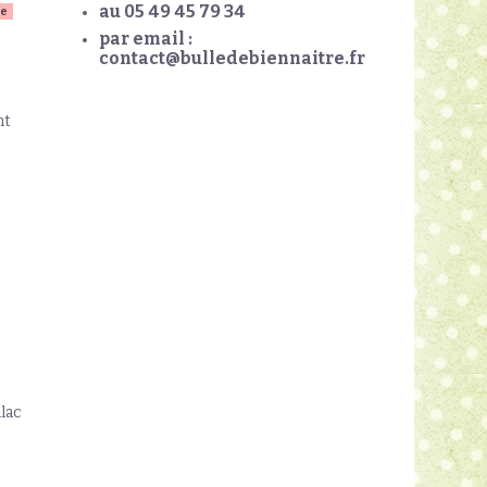
au 05 49 45 79 34
ue
par email :
contact@bulledebiennaitre.fr
nt
ilac