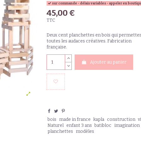
sur commande - délais variables - appeler en boutiq
45,00 €
TTC
Deux cent planchettes en bois qui permette
toutes les audaces créatives. Fabrication
française.
Ajouter au panier
bois
made in france
kapla
construction
v
Naturel
enfant 3 ans
batibloc
imagination
planchettes
modèles