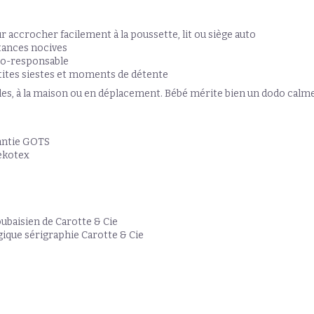
 accrocher facilement à la poussette, lit ou siège auto
tances nocives
co-responsable
tites siestes et moments de détente
es, à la maison ou en déplacement. Bébé mérite bien un dodo calme e
rantie GOTS
ekotex
oubaisien de Carotte & Cie
ique sérigraphie Carotte & Cie