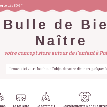
ferte dès 80€ *
Bulle de Bi
Naître
votre concept store autour de l'enfant à Poi
epas
La toilette
Le sommeil
Les vêtements & chaussure