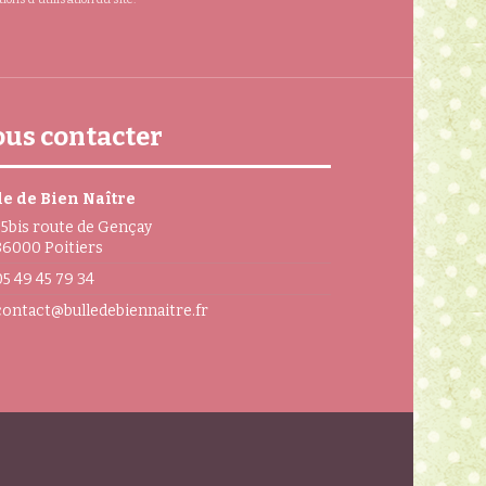
us contacter
le de Bien Naître
55bis route de Gençay
86000 Poitiers
05 49 45 79 34
contact@bulledebiennaitre.fr