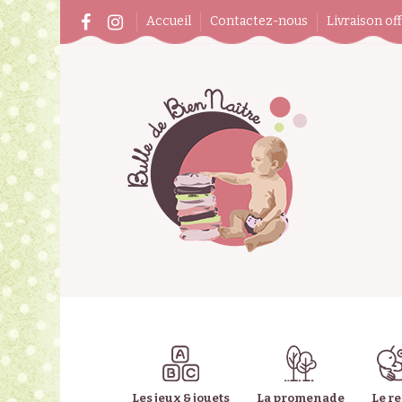
Accueil
Contactez-nous
Livraison of
Les jeux & jouets
La promenade
Le r