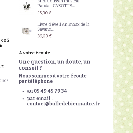
Mini Coussin musical
Panda - CAROTTE...
45,00 €
Livre d’éveil Animaux de la
Savane...
39,00 €
 en 2
in
A votre écoute
Une question, un doute, un
vec
conseil ?
Nous sommes à votre écoute
rands
par téléphone
au 05 49 45 79 34
par email :
contact@bulledebiennaitre.fr