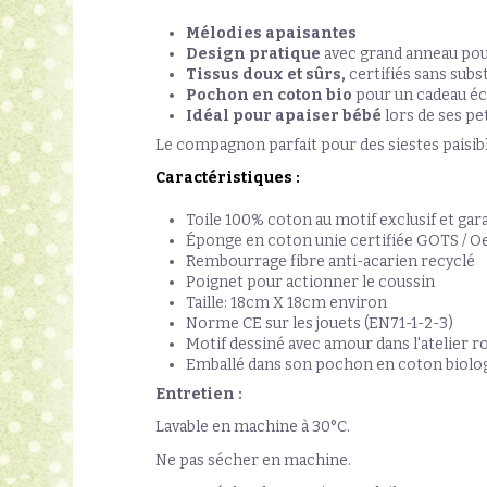
Mélodies apaisantes
Design pratique
avec grand anneau pour
Tissus doux et sûrs,
certifiés sans subs
Pochon en coton bio
pour un cadeau é
Idéal pour apaiser bébé
lors de ses pe
Le compagnon parfait pour des siestes paisibl
Caractéristiques :
Toile 100% coton au motif exclusif et ga
Éponge en coton unie certifiée GOTS / O
Rembourrage fibre anti-acarien recyclé
Poignet pour actionner le coussin
Taille: 18cm X 18cm environ
Norme CE sur les jouets (EN71-1-2-3)
Motif dessiné avec amour dans l'atelier r
Emballé dans son pochon en coton biolog
Entretien :
Lavable en machine à 30°C.
Ne pas sécher en machine.