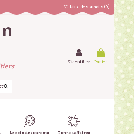
Liste de souhaits (
0
)
en
S'identifier
Panier
tiers
s
Le coin des parents
Bonnes affaires