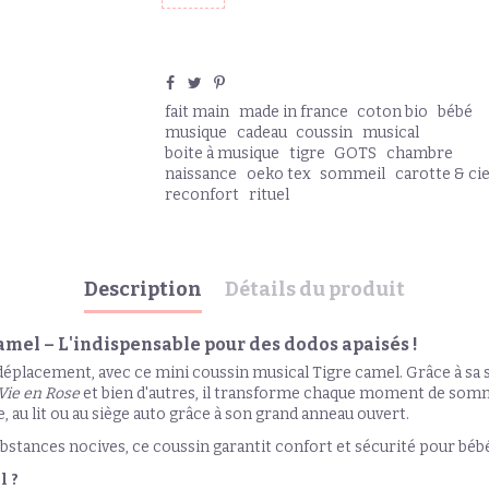
fait main
made in france
coton bio
bébé
musique
cadeau
coussin
musical
boite à musique
tigre
GOTS
chambre
naissance
oeko tex
sommeil
carotte & ci
reconfort
rituel
Description
Détails du produit
mel – L'indispensable pour des dodos apaisés !
déplacement, avec ce mini coussin musical Tigre camel. Grâce à sa 
Vie en Rose
et bien d'autres, il transforme chaque moment de sommei
e, au lit ou au siège auto grâce à son grand anneau ouvert.
bstances nocives, ce coussin garantit confort et sécurité pour bébé
l ?