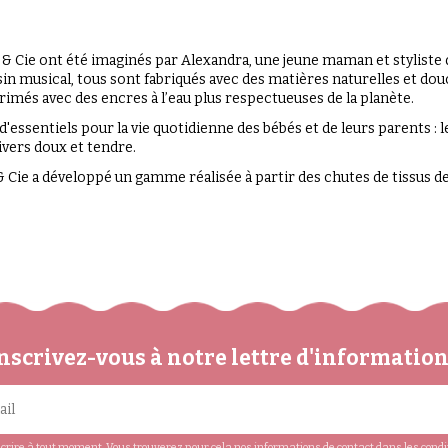
e & Cie ont été imaginés par Alexandra, une jeune maman et styliste 
sin musical, tous sont fabriqués avec des matières naturelles et do
rimés avec des encres à l’eau plus respectueuses de la planète.
sentiels pour la vie quotidienne des bébés et de leurs parents : l
ivers doux et tendre.
Cie a développé un gamme réalisée à partir des chutes de tissus de 
nscrivez-vous à notre lettre d'informatio
rire à tout moment. Vous trouverez pour cela nos informations de contact dans les conditio