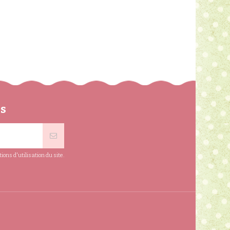
apides à réaliser.
ns
ns d'utilisation du site.