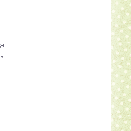
pe
n
me
n