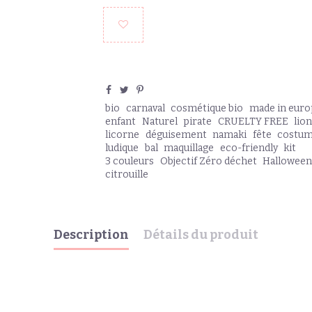
bio
carnaval
cosmétique bio
made in euro
enfant
Naturel
pirate
CRUELTY FREE
lio
licorne
déguisement
namaki
fête
costu
ludique
bal
maquillage
eco-friendly
kit
3 couleurs
Objectif Zéro déchet
Hallowee
citrouille
Description
Détails du produit
 tigre majestueux, un papillon multicolore ou un lion courageux.