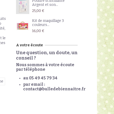
Poudre scintillante
Argent et son...
25,00 €
uits
Kit de maquillage 3
p
couleurs...
ité,
16,00 €
t le
rmes
A votre écoute
Une question, un doute, un
conseil ?
Nous sommes à votre écoute
par téléphone
au 05 49 45 79 34
ne
par email :
contact@bulledebiennaitre.fr