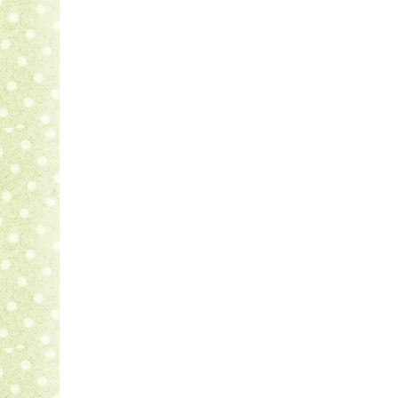
Explorer la
nature sauvage
en devenant un