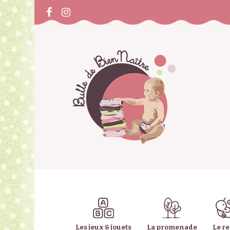
Les jeux & jouets
La promenade
Le r