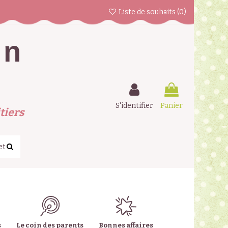
Liste de souhaits (
0
)
en
S'identifier
Panier
tiers
s
Le coin des parents
Bonnes affaires