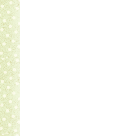
Devenir le personnage principal de son
h
Sauver le monde en rejoignant les
super-
S’amuser à faire peur à
Halloween
.
Faire le
clown
à la moindre occasion.
Conseils d'utilisation
Certifié par Qualité France
Labellisé Cosmebio
La marque NAMAKI :
Un maquillage qui respecte les peaux f
Les maquillages à l’eau Namaki sont 
naturelles.
Qui préserve la planète…
Les produits Namaki sont éco-conçus de