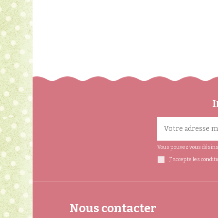
Et qui est simple comme un jeu d’enfant !
Namaki propose des produits faciles à u
I
Vous pouvez vous désinsc
J'accepte les condit
Nous contacter