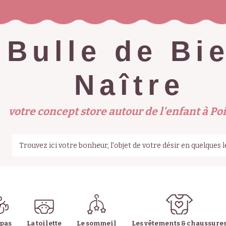
Bulle de Bi
Naître
votre concept store autour de l'enfant à Poi
epas
La toilette
Le sommeil
Les vêtements & chaussure