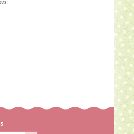
esus
ns