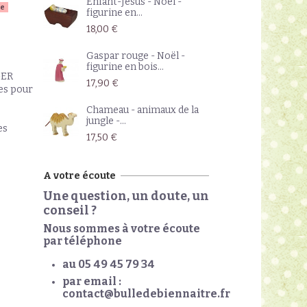
Enfant-Jesus - Noël -
ue
figurine en...
18,00 €
Gaspar rouge - Noël -
figurine en bois...
GER
17,90 €
es pour
Chameau - animaux de la
jungle -...
es
17,50 €
A votre écoute
Une question, un doute, un
conseil ?
Nous sommes à votre écoute
par téléphone
au 05 49 45 79 34
par email :
contact@bulledebiennaitre.fr