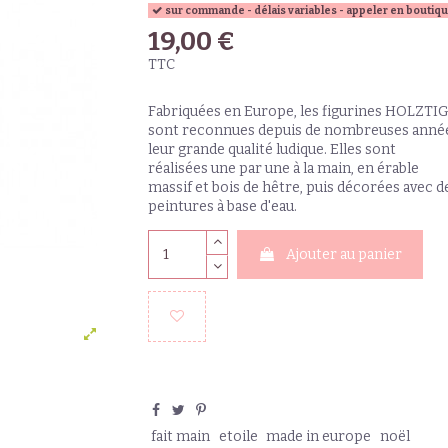
sur commande - délais variables - appeler en boutiq
19,00 €
TTC
Fabriquées en Europe, les figurines HOLZTI
sont reconnues depuis de nombreuses anné
leur grande qualité ludique. Elles sont
réalisées une par une à la main, en érable
massif et bois de hêtre, puis décorées avec d
peintures à base d'eau.
Ajouter au panier
fait main
etoile
made in europe
noël