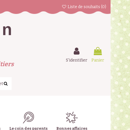
Liste de souhaits (
0
)
en
S'identifier
Panier
tiers
s
Le coin des parents
Bonnes affaires