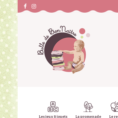
Les jeux & jouets
La promenade
Le r