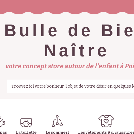
Bulle de Bi
Naître
votre concept store autour de l'enfant à Poi
epas
La toilette
Le sommeil
Les vêtements & chaussure