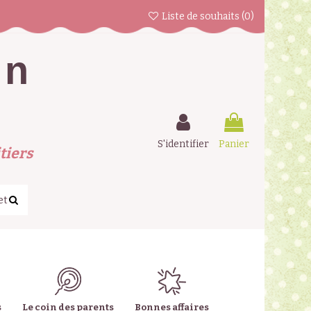
Liste de souhaits (
0
)
en
S'identifier
Panier
tiers
s
Le coin des parents
Bonnes affaires