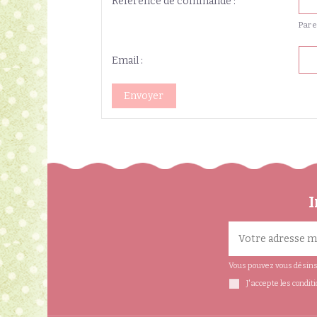
Référence de commande :
Par 
Email :
Envoyer
I
Vous pouvez vous désinsc
J'accepte les condit