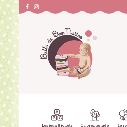
Les jeux & jouets
La promenade
Le r