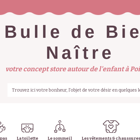
Bulle de Bi
Naître
votre concept store autour de l'enfant à Poi
epas
La toilette
Le sommeil
Les vêtements & chaussure