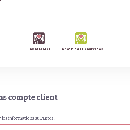
Les ateliers
Le coin des Créatrices
s compte client
 les informations suivantes :