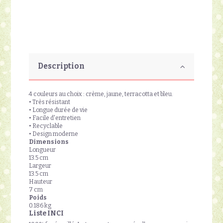
Description
4 couleurs au choix : crème, jaune, terracotta et bleu.
• Très résistant
• Longue durée de vie
• Facile d'entretien
• Recyclable
• Design moderne
Dimensions
Longueur
13.5 cm
Largeur
13.5 cm
Hauteur
7 cm
Poids
0.186 kg
Liste INCI