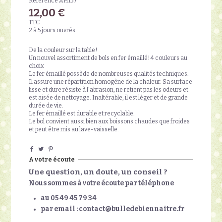
Référence
AH157
12,00 €
TTC
2 à 5 jours ouvrés
De la couleur sur la table!
Un nouvel assortiment de bols en fer émaillé! 4 couleurs au
choix
Le fer émaillé possède de nombreuses qualités techniques.
Il assure une répartition homogène de la chaleur. Sa surface
lisse et dure résiste à l'abrasion, ne retient pas les odeurs et
est aisée de nettoyage. Inaltérable, il est léger et de grande
durée de vie.
Le fer émaillé est durable et recyclable.
Le bol convient aussi bien aux boissons chaudes que froides
et peut être mis au lave-vaisselle.
A votre écoute
Une question, un doute, un conseil ?
Nous sommes à votre écoute par téléphone
au 05 49 45 79 34
par email : contact@bulledebiennaitre.fr