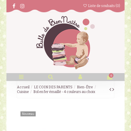
Liste de souhaits (
0
)
0
Accueil
LE COIN DES PARENTS
Bien-Être
Cuisine
Bol en fer émaillé - 4 couleurs au choix
Nouveau