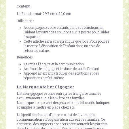
Contenu :
1 affiche format: 29,7 cm x 42,0 cm
Utilisation :
Accompagnez votre enfants dans ses émotions en
l’aidant à trouver des solutions sur le poster pour l’aider
à s’apaiser.
Cette affiche sera aussi pratique que jolie .Vous pouvez
le mettre à disposition de l’enfant dans un coin de
retour au calme.
Bénéfices :
Favorise l’écoute et la communication
Améliore le langage et l’estime de soi de l’enfant
Apprend à l’ enfant à trouver des solutions et des
réparations par lui-même
La Marque Atelier Gigogne :
L’atelier gigogne est une entreprise française tournée
exclusivement sur le bien-être des familles.
La marque conçoivent des jeux et outils éducatifs, ludiques
et simples à mettre en place chez soi.
L’objectif de chacun d’entre eux est de favoriser la
communication et l’organisation au sein des familles. Ce
sont aussi des supports concrets pour soutenir les parents
dans la gestion du quotidien. Ces outils sont pensés pour