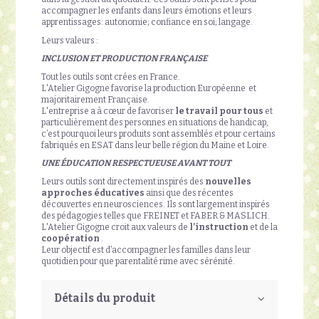
accompagner les enfants dans leurs émotions et leurs
apprentissages: autonomie; confiance en soi; langage.
Leurs valeurs :
INCLUSION ET PRODUCTION FRANÇAISE
Tout les outils sont crées en France.
L'Atelier Gigogne favorise la production Européenne et
majoritairement Française.
L'entreprise a à cœur de favoriser
le travail pour tous
et
particulièrement des personnes en situations de handicap,
c’est pourquoi leurs produits sont assemblés et pour certains
fabriqués en ESAT dans leur belle région du Maine et Loire.
UNE ÉDUCATION RESPECTUEUSE AVANT TOUT
Leurs outils sont directement inspirés des
nouvelles
approches éducatives
ainsi que des récentes
découvertes en neurosciences. Ils sont largement inspirés
des pédagogies telles que FREINET et FABER & MASLICH.
L'Atelier Gigogne croit aux valeurs de
l’instruction
et de la
coopération
.
Leur objectif est d’accompagner les familles dans leur
quotidien pour que parentalité rime avec sérénité.
Détails du produit