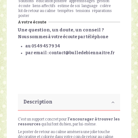
solutions
éducation positive
apprentissages
gestion
écoute
liens affectifs
estime de soi
language
colère
kit de retour au calme
tempêtes
tensions
réparations
poster
A votre écoute
Une question, un doute, un conseil ?
Nous sommes à votre écoute par téléphone
au 05 49 45 79 34
par email : contact@bulledebiennaitre.fr
Description
C’est un support concret pour
l’encourager à trouver les
ressources
qui lui font du bien, par lui-même.
Le poster de retour au calme amènera une jolie touche
décorative et colorée dans votre coin de retour au calme.