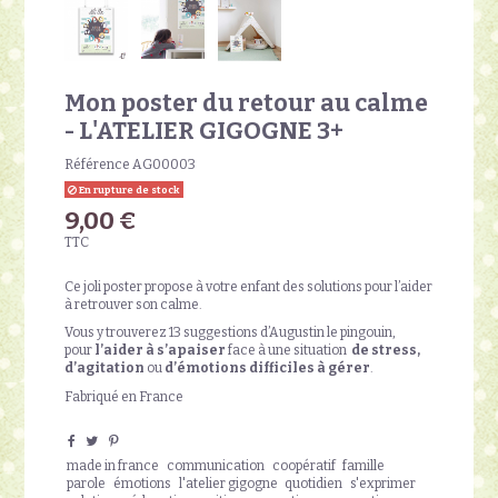
Mon poster du retour au calme
- L'ATELIER GIGOGNE 3+
Référence
AG00003
En rupture de stock
9,00 €
TTC
Ce joli poster propose à votre enfant des solutions pour l’aider
à retrouver son calme.
Vous y trouverez 13 suggestions d’Augustin le pingouin,
pour
l’aider à s’apaiser
face à une situation
de stress,
d’agitation
ou
d’émotions difficiles à gérer
.
Fabriqué en France
made in france
communication
coopératif
famille
parole
émotions
l'atelier gigogne
quotidien
s'exprimer