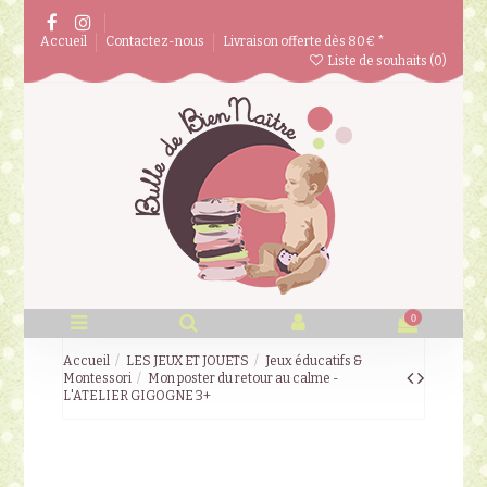
Accueil
Contactez-nous
Livraison offerte dès 80€ *
Liste de souhaits (
0
)
0
Accueil
LES JEUX ET JOUETS
Jeux éducatifs &
Montessori
Mon poster du retour au calme -
L'ATELIER GIGOGNE 3+