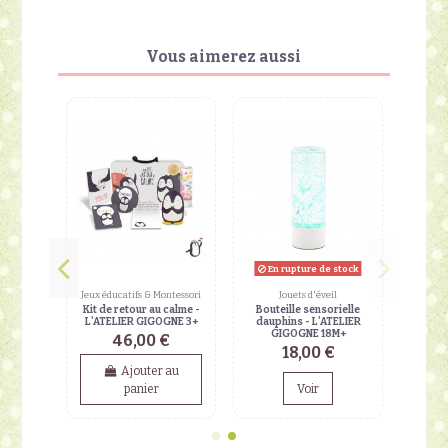
Vous aimerez aussi
En rupture de stock
ntessori
Jeux éducatifs & Montessori
Jouets d'éveil
lle -
Kit de retour au calme -
Bouteille sensorielle
GNE 5+
L'ATELIER GIGOGNE 3+
dauphins - L'ATELIER
GIGOGNE 18M+
46,00 €
,00 €
18,00 €
 au
Ajouter au
panier
Voir