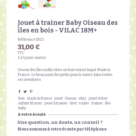
Jouet à trainer Baby Oiseau des
îles en bois - VILAC 18M+
Référence
1822
31,00 €
TTC
2 à 5 jours ouvrés
Oiseau des îles multicolore en bois tourné laqué Made in
France. Le beau jouet des petits pour le suivre dans toutes
ses aventures.
bois
made in france
jouet
Oiseau
vilac
jouet à tirer
enfant 18 mois
jouet à trainer
tirer
rouler
trainer
îles
baby
A votre écoute
Une question, un doute, un conseil ?
Nous sommes à votre écoute par téléphone