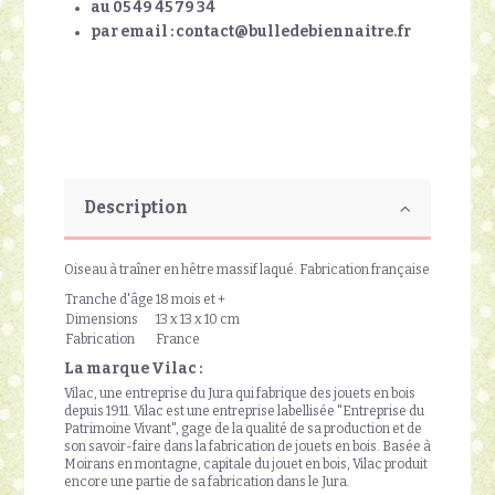
au 05 49 45 79 34
par email : contact@bulledebiennaitre.fr
Description
Oiseau à traîner en hêtre massif laqué. Fabrication française
Tranche d'âge
18 mois et +
Dimensions
13 x 13 x 10 cm
Fabrication
France
La marque Vilac :
Vilac, une entreprise du Jura qui fabrique des jouets en bois
depuis 1911. Vilac est une entreprise labellisée "Entreprise du
Patrimoine Vivant", gage de la qualité de sa production et de
son savoir-faire dans la fabrication de jouets en bois. Basée à
Moirans en montagne, capitale du jouet en bois, Vilac produit
encore une partie de sa fabrication dans le Jura.