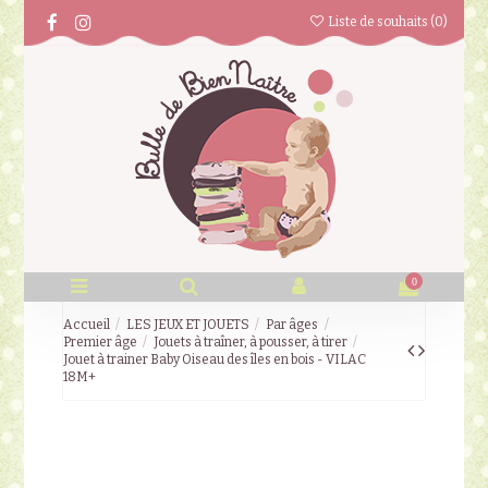
Liste de souhaits (
0
)
0
Accueil
LES JEUX ET JOUETS
Par âges
Premier âge
Jouets à traîner, à pousser, à tirer
Jouet à trainer Baby Oiseau des îles en bois - VILAC
18M+