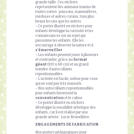
grande taille. Ces stickers
représentent des animaux marins de
toutes sortes : poissons, mammifères,
méduses et autres coraux, tous plus
beaux les uns que les autres.
– Ce poster illustré en stickers pour
enfants développe la curiosité et les
connaissances sur un sujet qui
passionne les enfants. Elle les
encourage à observer la nature et à
s’émerveiller
.
– Les enfants peuvent jouer à plusieurs
et s’entraider, grâce au
format
géant
(100 x 68 cm) et au grand
nombre d’autocollants
repositionnables.
– L’activité est facile, même pour ceux
qui ne sont pas très manuels.
– Nos autocollants repositionnables
pour enfants favorisent la
concentration
et le calme.
– Ce poster illustré en stickers
développe la sensibilité artistique des
enfants, car il est réalisé par une
grande artiste : Lucie Brunellière.
ENGAGEMENTS DE FABRICATION
Nos posters pédagogiques pour