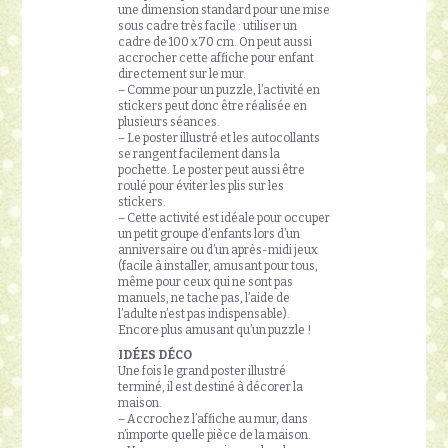
une dimension standard pour une mise
sous cadre très facile : utiliser un
cadre de 100 x70 cm. On peut aussi
accrocher cette affiche pour enfant
directement sur le mur.
– Comme pour un puzzle, l’activité en
stickers peut donc être réalisée en
plusieurs séances.
– Le poster illustré et les autocollants
se rangent facilement dans la
pochette. Le poster peut aussi être
roulé pour éviter les plis sur les
stickers.
– Cette activité est idéale pour occuper
un petit groupe d’enfants lors d’un
anniversaire ou d’un après-midi jeux
(facile à installer, amusant pour tous,
même pour ceux qui ne sont pas
manuels, ne tache pas, l’aide de
l’adulte n’est pas indispensable).
Encore plus amusant qu’un puzzle !
IDÉES DÉCO
Une fois le grand poster illustré
terminé, il est destiné à décorer la
maison.
– Accrochez l’affiche au mur, dans
n’importe quelle pièce de la maison.