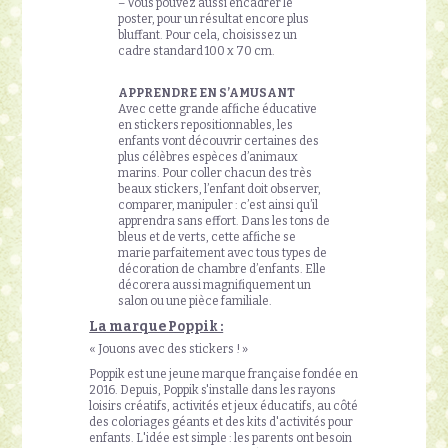
– Vous pouvez aussi encadrer le
poster, pour un résultat encore plus
bluffant. Pour cela, choisissez un
cadre standard 100 x 70 cm.
APPRENDRE EN S’AMUSANT
Avec cette grande affiche éducative
en stickers repositionnables, les
enfants vont découvrir certaines des
plus célèbres espèces d’animaux
marins. Pour coller chacun des très
beaux stickers, l’enfant doit observer,
comparer, manipuler : c’est ainsi qu’il
apprendra sans effort. Dans les tons de
bleus et de verts, cette affiche se
marie parfaitement avec tous types de
décoration de chambre d’enfants. Elle
décorera aussi magnifiquement un
salon ou une pièce familiale.
La marque Poppik :
« Jouons avec des stickers ! »
Poppik est une jeune marque française fondée en
2016. Depuis, Poppik s'installe dans les rayons
loisirs créatifs, activités et jeux éducatifs, au côté
des coloriages géants et des kits d'activités pour
enfants. L'idée est simple : les parents ont besoin