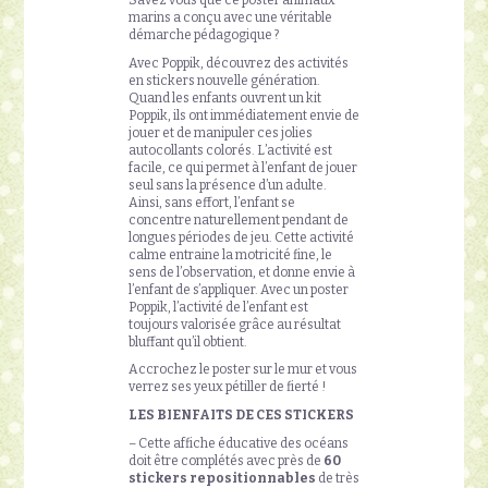
Savez vous que ce poster animaux
marins a conçu avec une véritable
démarche pédagogique ?
Avec Poppik, découvrez des activités
en stickers nouvelle génération.
Quand les enfants ouvrent un kit
Poppik, ils ont immédiatement envie de
jouer et de manipuler ces jolies
autocollants colorés. L’activité est
facile, ce qui permet à l’enfant de jouer
seul sans la présence d’un adulte.
Ainsi, sans effort, l’enfant se
concentre naturellement pendant de
longues périodes de jeu. Cette activité
calme entraine la motricité fine, le
sens de l’observation, et donne envie à
l’enfant de s’appliquer. Avec un poster
Poppik, l’activité de l’enfant est
toujours valorisée grâce au résultat
bluffant qu’il obtient.
Accrochez le poster sur le mur et vous
verrez ses yeux pétiller de fierté !
LES BIENFAITS DE CES STICKERS
– Cette affiche éducative des océans
doit être complétés avec près de
60
stickers repositionnables
de très