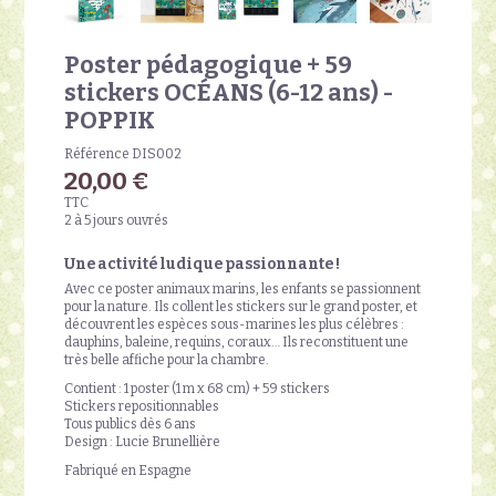
Poster pédagogique + 59
stickers OCÉANS (6-12 ans) -
POPPIK
Référence
DIS002
20,00 €
TTC
2 à 5 jours ouvrés
Une activité ludique passionnante !
Avec ce poster animaux marins, les enfants se passionnent
pour la nature. Ils collent les stickers sur le grand poster, et
découvrent les espèces sous-marines les plus célèbres :
dauphins, baleine, requins, coraux… Ils reconstituent une
très belle affiche pour la chambre.
Contient : 1 poster (1 m x 68 cm) + 59 stickers
Stickers repositionnables
Tous publics dès 6 ans
Design : Lucie Brunellière
Fabriqué en Espagne