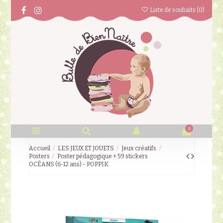
Liste de souhaits (
0
)
0
Accueil
LES JEUX ET JOUETS
Jeux créatifs
Posters
Poster pédagogique + 59 stickers
OCÉANS (6-12 ans) - POPPIK