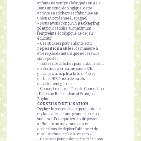
enfants ne sont pas fabriqués en Asie !
Dans un souci écologique, cette
activité en stickers est fabriquée en
Union Européenne (Espagne).
– Nous avons conçu un
packaging
plat
pour réduire au maximum
l’empreinte écologique de ce jeu
éducatif.
– Ces stickers pour enfants sont
repositionnables,
de manière à
être replacés autant que nécessaire
sur le poster.
– Toutes nos affiches pour enfants sont
conformes à la norme jouets CE,
garantis
sans phtalates
. Papier
certifié PEFC : issu de forêts
durablement gérées.
– Concept exclusif : Poppik. Conception
: Delphine Badreddine et Françoise
Baglin.
CONSEILS D’UTILISATION
Dépliez le poster illustré pour enfants
et placez-le sur une grande table ou
sur le sol. Pour que les plis du poster
s’effacent au maximum, nous
conseillons de déplier l’affiche et de
marque chaque pli « à l’envers ».
– Ce poster pour enfants été créé dans