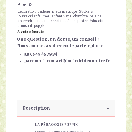
décoration
cadeau
made in europe
Stickers
loisirs créatifs
mer
enfant 6 ans
chambre
baleine
apprendre
ludique
créatif
océans
poster
éducatif
amusant
poppik
A votre écoute
Une question, un doute, un conseil ?
Nous sommes à votre écoute par téléphone
au 05 49 45 79 34
par email : contact@bulledebiennaitre.fr
Description
LA PÉDAGOGIE POPPIK